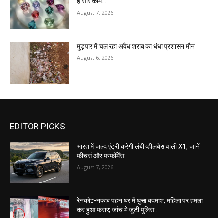
हैं सारे काम…
August 7, 2026
मुड़पार में चल रहा अवैध शराब का धंधा प्रशासन मौन
August 6, 2026
EDITOR PICKS
भारत में जल्द एंट्री करेगी लंबी व्हीलबेस वाली X1, जानें
फीचर्स और परफॉर्मेंस
August 7, 2026
रेनकोट-नकाब पहन घर में घुसा बदमाश, महिला पर हमला
कर हुआ फरार; जांच में जुटी पुलिस…