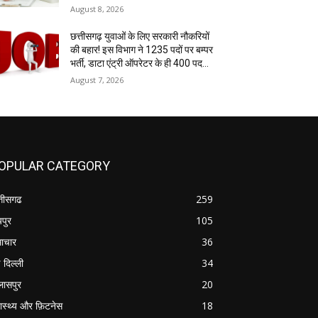
August 8, 2026
छत्तीसगढ़ युवाओं के लिए सरकारी नौकरियों
की बहार! इस विभाग ने 1235 पदों पर बम्पर
भर्ती, डाटा एंट्री ऑपरेटर के ही 400 पद…
August 7, 2026
OPULAR CATEGORY
्तीसगढ
259
यपुर
105
ाचार
36
 दिल्ली
34
लासपुर
20
वास्थ्य और फ़िटनेस
18