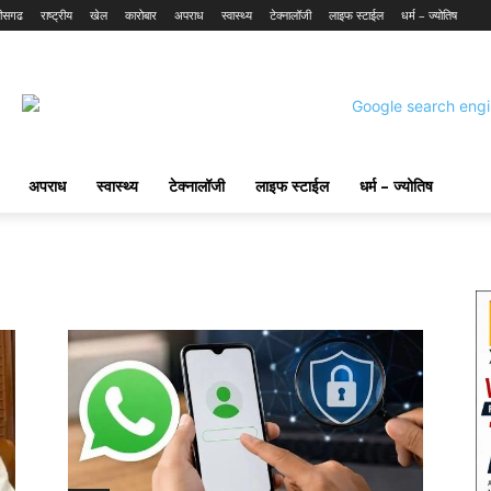
तीसगढ
राष्ट्रीय
खेल
कारोबार
अपराध
स्वास्थ्य
टेक्नालॉजी
लाइफ स्टाईल
धर्म – ज्योतिष
अपराध
स्वास्थ्य
टेक्नालॉजी
लाइफ स्टाईल
धर्म – ज्योतिष