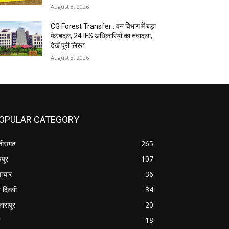
August 8, 2026
CG Forest Transfer : वन विभाग में बड़ा
फेरबदल, 24 IFS अधिकारियों का तबादला,
देखें पूरी लिस्ट
August 8, 2026
OPULAR CATEGORY
्तीसगढ
265
यपुर
107
ाचार
36
 दिल्ली
34
लासपुर
20
18