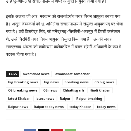
उन्हें भू-अभिलेख संचालनालय में अपर आयुक्त नियुक्त किया गया है।
इसके अलावा जी.आर. मरकाम को राजनांदगांव नगर निगम आयुक्त बनाया गया
है। अतुल विश्वकर्मा को भू-अभिलेख संचालनालय में संयुक्त आयुक्त पद पर भेजा
गया है। वहीं विजयेंद्र सिंह, जो मनेंद्रगढ़-चिरमिरी-भरतपुर में डिप्टी कलेक्टर
थे, उन्हें चिरमिरी नगर निगम आयुक्त नियुक्त किया गया है। उनकी जगह
रामप्रसाद अंचला को कबीरधाम कलेक्टोरेट में चयन श्रेणी अधिकारी के रूप में
पदस्थ किया गया है।
TAGS
awamdoot news
awamdoot samachar
big breaking news
big news
breaking news
CG big news
CG breaking news
CG news
Chhattisgarh
Hindi khabar
latest Khabar
latest news
Raipur
Raipur breaking
Raipur news
Raipur today news
today Khabar
today news