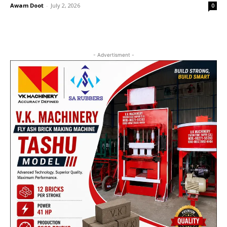
Awam Doot
-
July 2, 2026
0
- Advertisment -