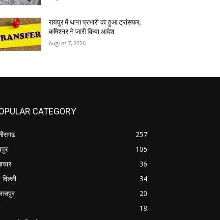
रायपुर में थाना प्रभारी का हुआ ट्रांसफर,
कमिश्नर ने जारी किया आदेश
August 7, 2026
OPULAR CATEGORY
्तीसगढ
257
यपुर
105
ाचार
36
 दिल्ली
34
लासपुर
20
18