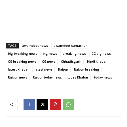
TAGS
awamdoot news
awamdoot samachar
big breaking news
big news
breaking news
CG big news
CG breaking news
CG news
Chhattisgarh
Hindi khabar
latest Khabar
latest news
Raipur
Raipur breaking
Raipur news
Raipur today news
today Khabar
today news