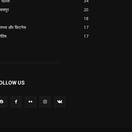
 दिल्ली
34
लासपुर
20
18
वास्थ्य और फ़िटनेस
17
योतिष
17
OLLOW US