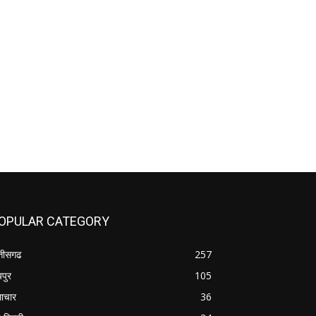
OPULAR CATEGORY
्तीसगढ
257
यपुर
105
ाचार
36