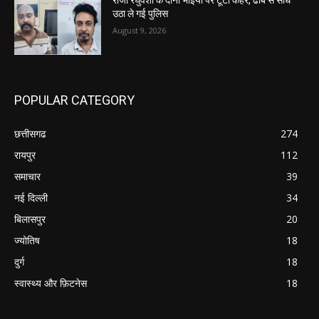
राजा रघुवंशी के दोनों भाइयों पर टूटा कहर, ढाबे से सीधे
उठा ले गई पुलिस
August 9, 2026
POPULAR CATEGORY
छत्तीसगढ
274
रायपुर
112
समाचार
39
नई दिल्ली
34
बिलासपुर
20
ज्योतिष
18
दुर्ग
18
स्वास्थ्य और फ़िटनेस
18