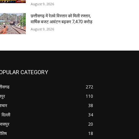
August 9, 2026
छत्तीसगढ़ में रेलवे विस्तार को मिली रफ्तार,
वार्षिक बजट आवंटन बढ़कर ₹7,470 करोड़
August 9, 2026
OPULAR CATEGORY
्तीसगढ
272
यपुर
110
ाचार
38
 दिल्ली
34
लासपुर
20
योतिष
18