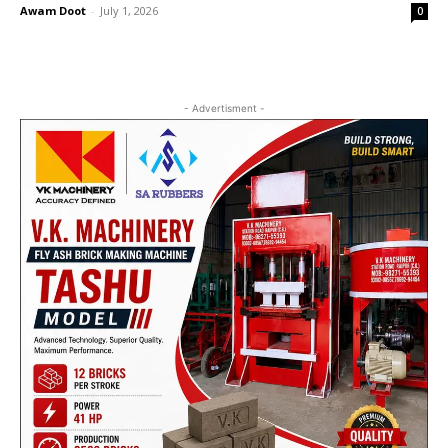
Awam Doot
-
July 1, 2026
0
- Advertisment -