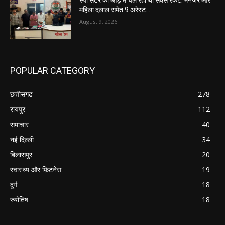
स्पा सेंटर की आड़ में चल रहा था सेक्स रैकेट: मैनेजर और
महिला दलाल समेत 9 अरेस्ट…
August 9, 2026
POPULAR CATEGORY
छत्तीसगढ
278
रायपुर
112
समाचार
40
नई दिल्ली
34
बिलासपुर
20
स्वास्थ्य और फ़िटनेस
19
दुर्ग
18
ज्योतिष
18