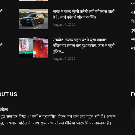
सम
नई
ली
भारत में जल्द एंट्री करेगी लंबी व्हीलबेस वाली
X1, जानें फीचर्स और परफॉर्मेंस
बि
August 7, 2026
दुर्ग
ज्
रेनकोट-नकाब पहन घर में घुसा बदमाश,
टी
महिला पर हमला कर हुआ फरार; जांच में जुटी
स्
पुलिस…
August 7, 2026
OUT US
F
द्देश्य
दूत समाचार विगत 11वर्षों से प्रकाशित होकर जन जन तक पहुंच रही हैं। आवाम
यूज़, अखबार, पोर्टल के साथ साथ सभी सोशल मीडिया प्लेटफॉर्म पर उपलब्ध हैं।