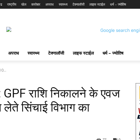
गढ
राष्ट्रीय
खेल
कारोबार
अपराध
स्वास्थ्य
टेक्नालॉजी
लाइफ स्टाईल
धर्म – ज्योतिष
अपराध
स्वास्थ्य
टेक्नालॉजी
लाइफ स्टाईल
धर्म – ज्योतिष
10...
वाई: GPF राशि निकालने के एवज
त लेते सिंचाई विभाग का
77
0