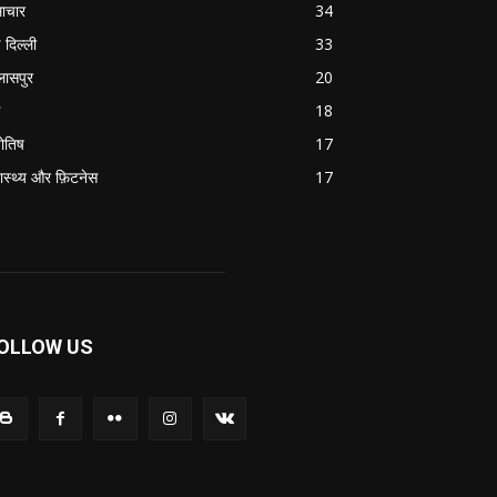
ाचार
34
 दिल्ली
33
लासपुर
20
18
योतिष
17
वास्थ्य और फ़िटनेस
17
OLLOW US