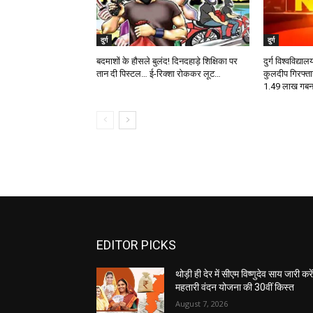
दुर्ग
दुर्ग
बदमाशों के हौसले बुलंद! दिनदहाड़े शिक्षिका पर
दुर्ग विश्वविद्य
तान दी पिस्टल… ई-रिक्शा रोककर लूट…
कुलदीप गिरफ्तार
1.49 लाख गबन
EDITOR PICKS
थोड़ी ही देर में सीएम विष्णुदेव साय जारी करें
महतारी वंदन योजना की 30वीं किस्त
August 7, 2026