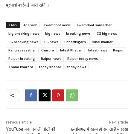
प्रभावी कार्रवाई जारी रहेगी।
TAGS
Aparadh
awamdoot news
awamdoot samachar
big breaking news
big news
breaking news
CG big news
CG breaking news
CG news
Chhattisgarh
Hindi khabar
Kanun vavastha
Kharora
latest Khabar
latest news
Raipur
Raipur breaking
Raipur news
Raipur today news
Thana kharora
today Khabar
today news
Previous article
Next article
YouTube बना नकली नोटों की
छत्तीसगढ़ में खत्म हो सकता है मदरसा